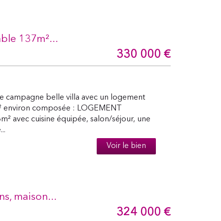
ble 137m²...
330 000
€
campagne belle villa avec un logement
3m² environ composée : LOGEMENT
m² avec cuisine équipée, salon/séjour, une
..
Voir le bien
s, maison...
324 000
€