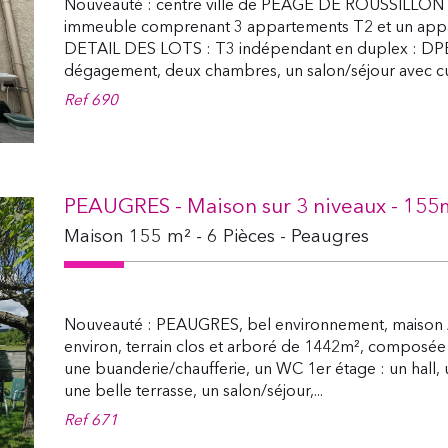
Nouveauté : centre ville de PEAGE DE ROUSSILLON 
immeuble comprenant 3 appartements T2 et un app
DETAIL DES LOTS : T3 indépendant en duplex : DPE 
dégagement, deux chambres, un salon/séjour avec cui
Ref
690
PEAUGRES - Maison sur 3 niveaux - 155m
Maison 155 m² - 6 Pièces - Peaugres
Nouveauté : PEAUGRES, bel environnement, maison A
environ, terrain clos et arboré de 1442m², composée 
une buanderie/chaufferie, un WC 1er étage : un hall,
une belle terrasse, un salon/séjour,...
Ref
671