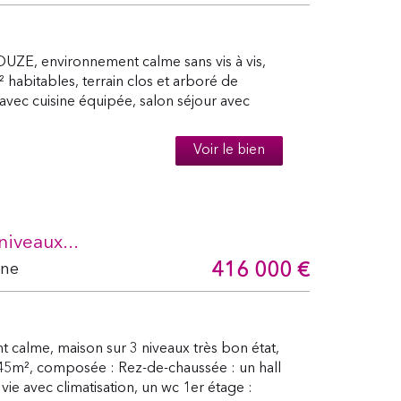
E, environnement calme sans vis à vis,
 habitables, terrain clos et arboré de
vec cuisine équipée, salon séjour avec
Voir le bien
iveaux...
416 000
€
ône
alme, maison sur 3 niveaux très bon état,
945m², composée : Rez-de-chaussée : un hall
vie avec climatisation, un wc 1er étage :