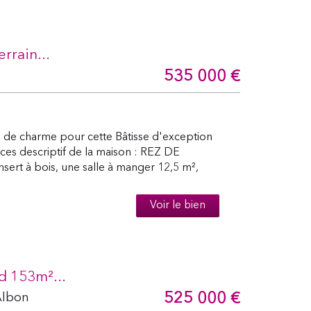
rrain...
535 000
€
e charme pour cette Bâtisse d'exception
ces descriptif de la maison : REZ DE
sert à bois, une salle à manger 12,5 m²,
Voir le bien
d 153m²...
525 000
€
Albon