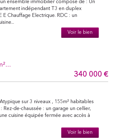
un ensemble immobilier composé de : Un
artement indépendant T3 en duplex
E Chauffage Electrique. RDC : un
sine...
Voir le bien
²...
340 000
€
typique sur 3 niveaux , 155m² habitables
: Rez-de-chaussée : un garage un cellier,
 une cuisine équipée fermée avec accès à
Voir le bien