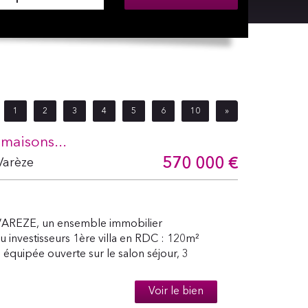
1
2
3
4
5
6
10
»
maisons...
570 000
€
Varèze
AREZE, un ensemble immobilier
u investisseurs 1ère villa en RDC : 120m²
équipée ouverte sur le salon séjour, 3
Voir le bien