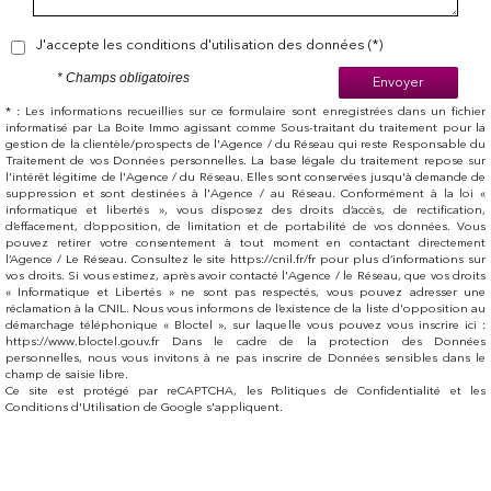
J'accepte les conditions d'utilisation des données (*)
* Champs obligatoires
Envoyer
* : Les informations recueillies sur ce formulaire sont enregistrées dans un fichier
informatisé par La Boite Immo agissant comme Sous-traitant du traitement pour la
gestion de la clientèle/prospects de l'Agence / du Réseau qui reste Responsable du
Traitement de vos Données personnelles. La base légale du traitement repose sur
l'intérêt légitime de l'Agence / du Réseau. Elles sont conservées jusqu'à demande de
suppression et sont destinées à l'Agence / au Réseau. Conformément à la loi «
informatique et libertés », vous disposez des droits d’accès, de rectification,
d’effacement, d’opposition, de limitation et de portabilité de vos données. Vous
pouvez retirer votre consentement à tout moment en contactant directement
l’Agence / Le Réseau. Consultez le site https://cnil.fr/fr pour plus d’informations sur
vos droits. Si vous estimez, après avoir contacté l'Agence / le Réseau, que vos droits
« Informatique et Libertés » ne sont pas respectés, vous pouvez adresser une
réclamation à la CNIL. Nous vous informons de l’existence de la liste d'opposition au
démarchage téléphonique « Bloctel », sur laquelle vous pouvez vous inscrire ici :
https://www.bloctel.gouv.fr Dans le cadre de la protection des Données
personnelles, nous vous invitons à ne pas inscrire de Données sensibles dans le
champ de saisie libre.
Ce site est protégé par reCAPTCHA, les
Politiques de Confidentialité
et les
Conditions d'Utilisation
de Google s'appliquent.