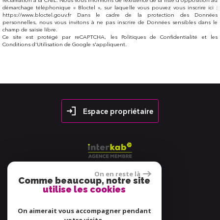
réclamation à la CNIL. Nous vous informons de l’existence de la liste d'opposition au
démarchage téléphonique « Bloctel », sur laquelle vous pouvez vous inscrire ici :
https://www.bloctel.gouv.fr Dans le cadre de la protection des Données
personnelles, nous vous invitons à ne pas inscrire de Données sensibles dans le
champ de saisie libre.
Ce site est protégé par reCAPTCHA, les
Politiques de Confidentialité
et les
Conditions d'Utilisation
de Google s'appliquent.
Espace propriétaire
On en reste là
Comme beaucoup, notre site
utilise les cookies
38 avis
On aimerait vous accompagner pendant