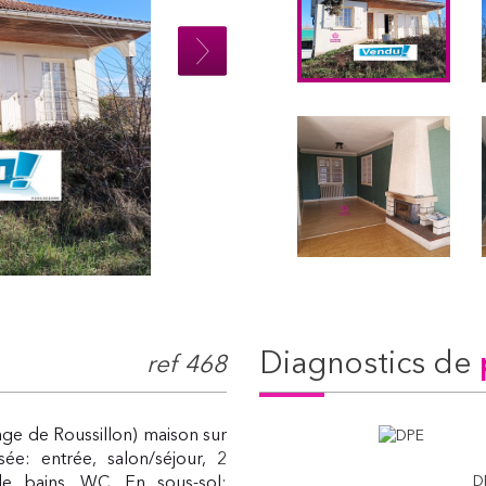
diagnostics de
ref 468
ge de Roussillon) maison sur
e: entrée, salon/séjour, 2
D
e bains, WC. En sous-sol: