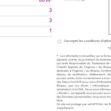
80 m²
3
3
1
J'accepte les conditions d'utili
* 
* : Les informations recueillies sur ce for
agissant comme Sous-traitant du traitemen
qui reste Responsable du Traitement de 
l'intérêt légitime de l'Agence / du Rés
destinées à l'Agence / au Réseau. Conform
d’accès, de rectification, d’effacement,
pouvez retirer votre consentement à tout 
site https://cnil.fr/fr pour plus d’informat
Réseau, que vos droits « Informatique
réclamation à la CNIL. Nous vous informon
« Bloctel », sur laquelle vous pouvez vous i
des Données personnelles, nous vous invi
libre.
Ce site est protégé par reCAPTCHA, les
P
s'appliquent.