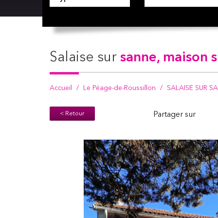
salaise sur
sanne, maison s
Accueil
Le Péage-de-Roussillon
SALAISE SUR SAN
< Retour
Partager sur