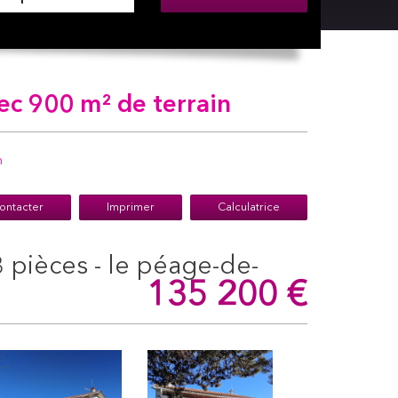
ec 900 m² de terrain
n
ontacter
Imprimer
Calculatrice
135 200
€