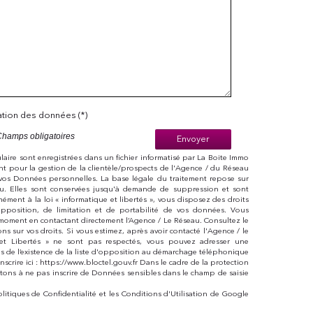
sation des données (*)
Champs obligatoires
Envoyer
mulaire sont enregistrées dans un fichier informatisé par La Boite Immo
t pour la gestion de la clientèle/prospects de l'Agence / du Réseau
vos Données personnelles. La base légale du traitement repose sur
eau. Elles sont conservées jusqu'à demande de suppression et sont
ément à la loi « informatique et libertés », vous disposez des droits
 d’opposition, de limitation et de portabilité de vos données. Vous
moment en contactant directement l’Agence / Le Réseau. Consultez le
ions sur vos droits. Si vous estimez, après avoir contacté l'Agence / le
 et Libertés » ne sont pas respectés, vous pouvez adresser une
s de l’existence de la liste d'opposition au démarchage téléphonique
nscrire ici : https://www.bloctel.gouv.fr Dans le cadre de la protection
tons à ne pas inscrire de Données sensibles dans le champ de saisie
olitiques de Confidentialité
et les
Conditions d'Utilisation
de Google