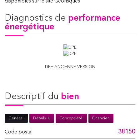
disponibles sur le site Géorisques
diagnostics de
performance
énergétique
DPE ANCIENNE VERSION
descriptif du
bien
Général
Détails +
Copropriété
Financier
38150
Code postal