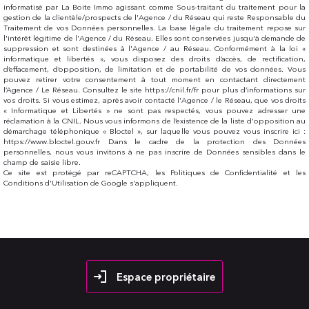
informatisé par La Boite Immo agissant comme Sous-traitant du traitement pour la
gestion de la clientèle/prospects de l'Agence / du Réseau qui reste Responsable du
Traitement de vos Données personnelles. La base légale du traitement repose sur
l'intérêt légitime de l'Agence / du Réseau. Elles sont conservées jusqu'à demande de
suppression et sont destinées à l'Agence / au Réseau. Conformément à la loi «
informatique et libertés », vous disposez des droits d’accès, de rectification,
d’effacement, d’opposition, de limitation et de portabilité de vos données. Vous
pouvez retirer votre consentement à tout moment en contactant directement
l’Agence / Le Réseau. Consultez le site https://cnil.fr/fr pour plus d’informations sur
vos droits. Si vous estimez, après avoir contacté l'Agence / le Réseau, que vos droits
« Informatique et Libertés » ne sont pas respectés, vous pouvez adresser une
réclamation à la CNIL. Nous vous informons de l’existence de la liste d'opposition au
démarchage téléphonique « Bloctel », sur laquelle vous pouvez vous inscrire ici :
https://www.bloctel.gouv.fr Dans le cadre de la protection des Données
personnelles, nous vous invitons à ne pas inscrire de Données sensibles dans le
champ de saisie libre.
Ce site est protégé par reCAPTCHA, les
Politiques de Confidentialité
et les
Conditions d'Utilisation
de Google s'appliquent.
Espace propriétaire