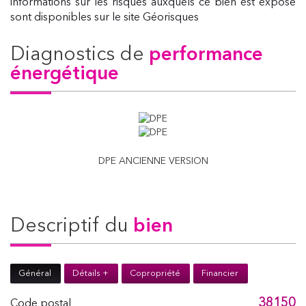
informations sur les risques auxquels ce bien est exposé
sont disponibles sur le site Géorisques
diagnostics de
performance
énergétique
DPE ANCIENNE VERSION
descriptif du
bien
Général
Détails +
Copropriété
Financier
38150
Code postal