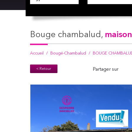
bouge chambalud,
maison
Accueil
Bougé-Chambalud
BOUGE CHAMBALUD, m
< Retour
Partager sur