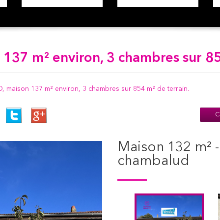
 137 m² environ, 3 chambres sur 85
aison 137 m² environ, 3 chambres sur 854 m² de terrain.
C
maison 132 m² - 4 pièces - bougé-
chambalud