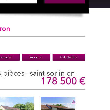
iron
ontacter
Imprimer
Calculatrice
178 500
€