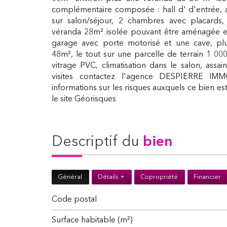
complémentaire composée : hall d' d'entrée, a
sur salon/séjour, 2 chambres avec placards,
véranda 28m² isolée pouvant être aménagée e
garage avec porte motorisé et une cave, pl
48m², le tout sur une parcelle de terrain 1 0
vitrage PVC, climatisation dans le salon, assai
visites contactez l'agence DESPIERRE IMMO
informations sur les risques auxquels ce bien es
le site Géorisques
descriptif du
bien
Général
Détails +
Copropriété
Financier
Code postal
Surface habitable (m²)