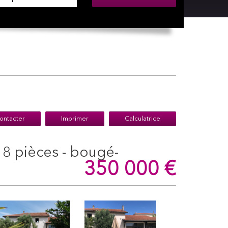
ontacter
Imprimer
Calculatrice
350 000
€