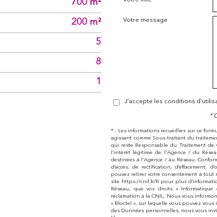
700 m²
Votre message
200 m²
5
8
1
J'accepte les conditions d'utili
* 
* : Les informations recueillies sur ce for
agissant comme Sous-traitant du traitemen
qui reste Responsable du Traitement de 
l'intérêt légitime de l'Agence / du Rés
destinées à l'Agence / au Réseau. Conform
d’accès, de rectification, d’effacement,
pouvez retirer votre consentement à tout 
site https://cnil.fr/fr pour plus d’informat
Réseau, que vos droits « Informatique
réclamation à la CNIL. Nous vous informon
« Bloctel », sur laquelle vous pouvez vous i
des Données personnelles, nous vous invi