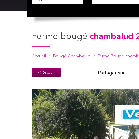
ferme bougé
chambalud 2
Accueil
Bougé-Chambalud
Ferme Bougé chambal
< Retour
Partager sur