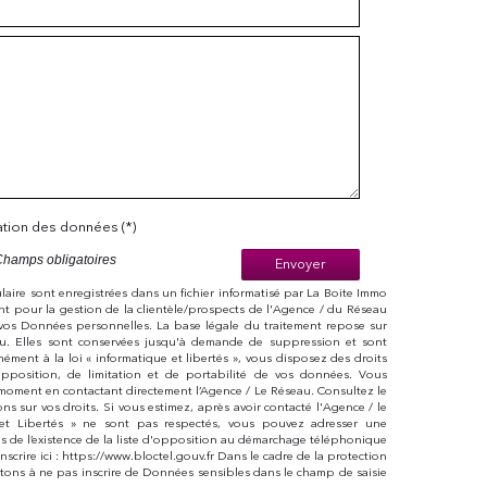
sation des données (*)
Champs obligatoires
Envoyer
mulaire sont enregistrées dans un fichier informatisé par La Boite Immo
t pour la gestion de la clientèle/prospects de l'Agence / du Réseau
vos Données personnelles. La base légale du traitement repose sur
eau. Elles sont conservées jusqu'à demande de suppression et sont
ément à la loi « informatique et libertés », vous disposez des droits
 d’opposition, de limitation et de portabilité de vos données. Vous
moment en contactant directement l’Agence / Le Réseau. Consultez le
ions sur vos droits. Si vous estimez, après avoir contacté l'Agence / le
 et Libertés » ne sont pas respectés, vous pouvez adresser une
s de l’existence de la liste d'opposition au démarchage téléphonique
nscrire ici : https://www.bloctel.gouv.fr Dans le cadre de la protection
tons à ne pas inscrire de Données sensibles dans le champ de saisie