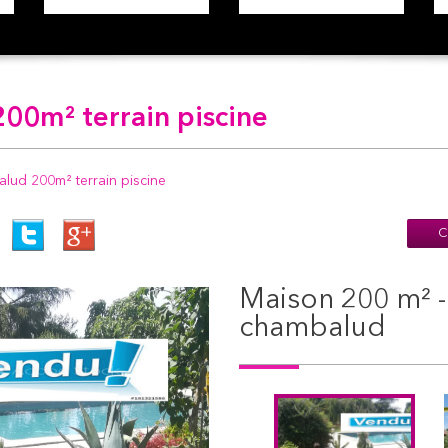
00m² terrain piscine
ud 200m² terrain piscine
C
maison 200 m² - 8 pièces - bougé-
chambalud