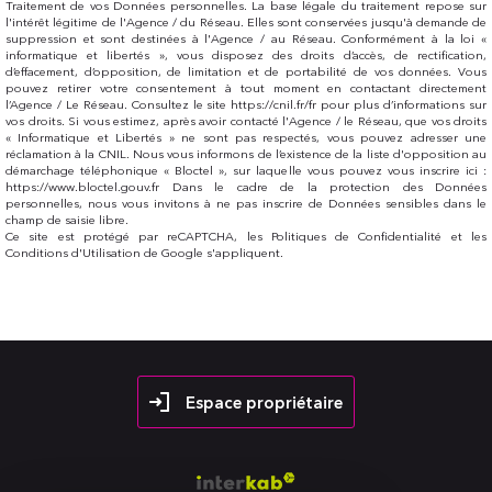
Traitement de vos Données personnelles. La base légale du traitement repose sur
l'intérêt légitime de l'Agence / du Réseau. Elles sont conservées jusqu'à demande de
suppression et sont destinées à l'Agence / au Réseau. Conformément à la loi «
informatique et libertés », vous disposez des droits d’accès, de rectification,
d’effacement, d’opposition, de limitation et de portabilité de vos données. Vous
pouvez retirer votre consentement à tout moment en contactant directement
l’Agence / Le Réseau. Consultez le site https://cnil.fr/fr pour plus d’informations sur
vos droits. Si vous estimez, après avoir contacté l'Agence / le Réseau, que vos droits
« Informatique et Libertés » ne sont pas respectés, vous pouvez adresser une
réclamation à la CNIL. Nous vous informons de l’existence de la liste d'opposition au
démarchage téléphonique « Bloctel », sur laquelle vous pouvez vous inscrire ici :
https://www.bloctel.gouv.fr Dans le cadre de la protection des Données
personnelles, nous vous invitons à ne pas inscrire de Données sensibles dans le
champ de saisie libre.
Ce site est protégé par reCAPTCHA, les
Politiques de Confidentialité
et les
Conditions d'Utilisation
de Google s'appliquent.
Espace propriétaire