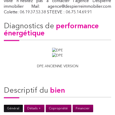
visite n'hésitez pas a contacter l'agence Despierre
immobilier Mail: agence@despierreimmobilier.com
Colette: 06.19.37.53.38 STEEVE : 06.75.14.69.91
diagnostics de
performance
énergétique
DPE ANCIENNE VERSION
descriptif du
bien
Général
Détails +
Copropriété
Financier